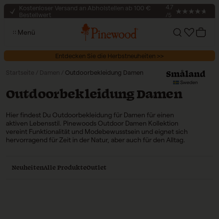
Zum Inhalt springen
Kostenloser Versand an Abholstellen ab 100 €
4.7
Bestellwert
/5
30 Tage Rückgaberecht
Menü
Sicherer Checkout
Konto
Ihr War
Kostenloser Versand an Abholstellen ab 100 €
Entdecken Sie die Herbstneuheiten >>
Bestellwert
Startseite
/
Damen
/
Outdoorbekleidung Damen
Kollektion:
Outdoorbekleidung Damen
Hier findest Du Outdoorbekleidung für Damen für einen
aktiven Lebensstil. Pinewoods Outdoor Damen Kollektion
vereint Funktionalität und Modebewusstsein und eignet sich
hervorragend für Zeit in der Natur, aber auch für den Alltag.
Neuheiten
Alle Produkte
Outlet