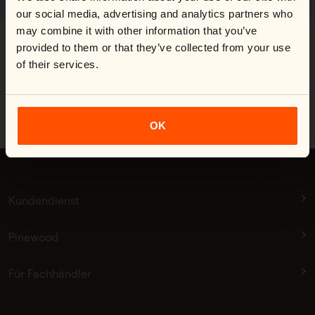
Switch country:
our social media, advertising and analytics partners who
may combine it with other information that you’ve
provided to them or that they’ve collected from your use
#yespinewood
of their services.
Shop now
OK
Kundendienst
Pinewood
Für Fachhändler