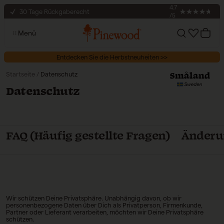
Bestellwert
Zum Inhalt springen
4.7
30 Tage Rückgaberecht
/5
Sicherer Checkout
Menü
Kostenloser Versand an Abholstellen ab 100 €
Konto
Ihr War
Bestellwert
Entdecken Sie die Herbstneuheiten >>
Startseite
/
Datenschutz
Datenschutz
FAQ (Häufig gestellte Fragen)
Änderu
Wir schützen Deine Privatsphäre. Unabhängig davon, ob wir
personenbezogene Daten über Dich als Privatperson, Firmenkunde,
Partner oder Lieferant verarbeiten, möchten wir Deine Privatsphäre
schützen.