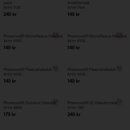
pack
Ansiktsmask
Artnr 1130
Artnr 1164
Reapris
Reapris
249 kr
149 kr
Pinewood® Microfleece Halsduk
Pinewood® Microfleece Halsduk
Artnr 9102
Artnr 9102
Reapris
Reapris
149 kr
149 kr
Pinewood® Fleecehalsduk
Pinewood® Fleecehalsduk
Artnr 9105
Artnr 9105
Reapris
Reapris
149 kr
149 kr
Pinewood® Outdoor Halsduk
Pinewood® 2L Halsvärmare
Artnr 5896
Artnr 1187
Reapris
Reapris
179 kr
249 kr