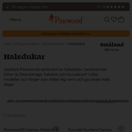
Hoppa till innehåll
30 dagars öppet köp
4.7 /5
Säker betalning med Klarna
Meny
Fri frakt till ombud vid köp över 1000 kr
Konto
Varukor
Utforska höstens nyheter >>
Hem
/
Alla produkter
/
Accessoarer
/
Halsdukar
Kollektion:
Halsdukar
Upptäck Pinewoods sortiment av halsdukar. I sortimentet
hittar du fleecekrage, halsduk och huvudscarf i olika
modeller och färger som håller dig varm och go under kalla
dagar.
Alla Accessoarer
Insektsnät
Hattar
Kepsar
Mössor
Halsdukar
Balaclav
11 produkter
Pinewood® Camou Halsduk 3-
Furudal Hunters Camou