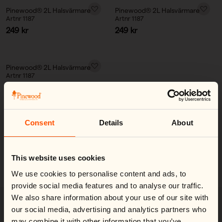
Pinewood® 2L Halsvärmare
Pinewood® 2L Halsvärmare
Artnr 1187
Artnr 1187
Reapris
Reapris
249 kr
249 kr
Pinewood® 2L Halsvärmare
Artnr 1187
Reapris
249 kr
Consent
Details
About
Change country
Close
Visar 11 av 11 produkter
This website uses cookies
We noticed you're visiting from
United States
.
Would you like to switch to your local store?
We use cookies to personalise content and ads, to
You are currently shipping to Sweden and your order will be
provide social media features and to analyse our traffic.
billed in SEK.
We also share information about your use of our site with
Switch country:
Halsdukar
our social media, advertising and analytics partners who
may combine it with other information that you’ve